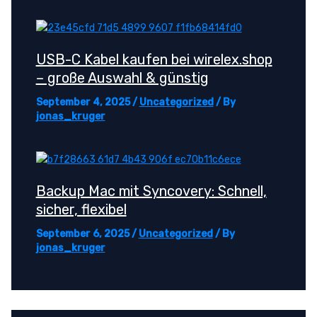
USB-C Kabel kaufen bei wirelex.shop
– große Auswahl & günstig
September 4, 2025
/
Uncategorized
/ By
jonas_kruger
Backup Mac mit Syncovery: Schnell,
sicher, flexibel
September 6, 2025
/
Uncategorized
/ By
jonas_kruger